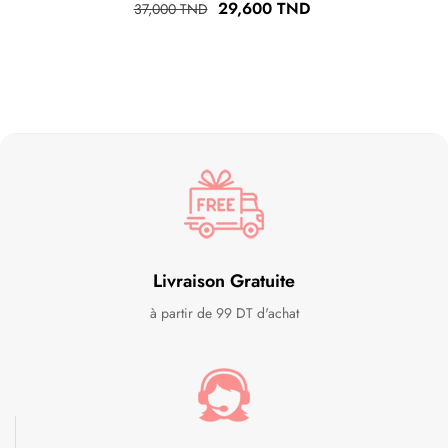
Prix
Prix
29,600 TND
37,000 TND
habituel
Livraison Gratuite
à partir de 99 DT d'achat