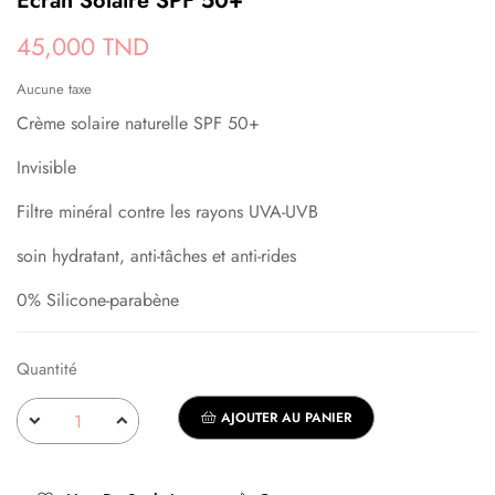
Ecran Solaire SPF 50+
45,000 TND
Aucune taxe
Crème solaire naturelle SPF 50+
Invisible
Filtre minéral contre les rayons UVA-UVB
soin hydratant, anti-tâches et anti-rides
0% Silicone-parabène
Quantité
AJOUTER AU PANIER