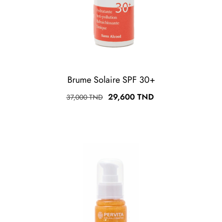
Brume Solaire SPF 30+
Prix
Prix
29,600 TND
37,000 TND
habituel