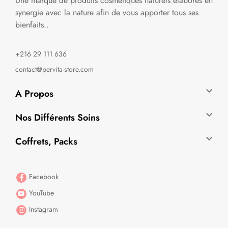
Une marque de produits cosmétiques naturels élaborés en
synergie avec la nature afin de vous apporter tous ses
bienfaits..
+216 29 111 636
contact@pervita-store.com

A Propos

Nos Différents Soins

Coffrets, Packs
Facebook
YouTube
Instagram