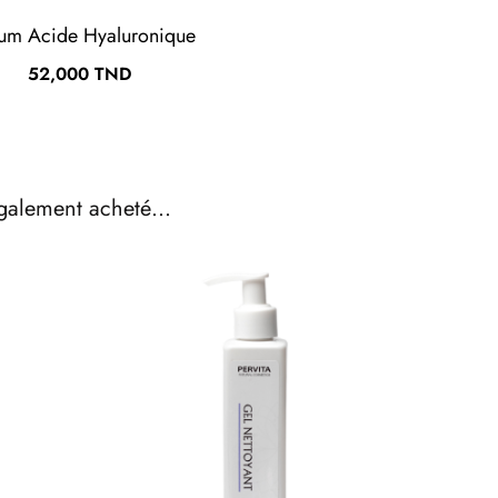
um Acide Hyaluronique
Prix
52,000 TND
également acheté...