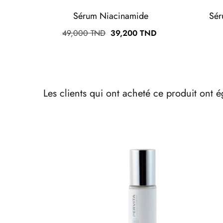
Sérum Niacinamide
Sér
Prix
Prix
49,000 TND
39,200 TND
habituel
Les clients qui ont acheté ce produit ont 