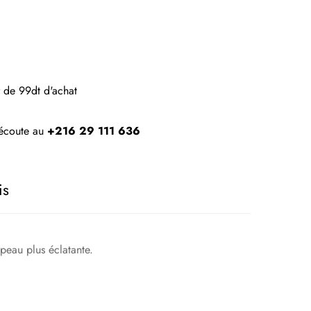
ir de 99dt d'achat
e écoute au
+216 29 111 636
is
 peau plus éclatante.