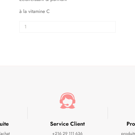
à la vitamine C
uite
Service Client
Pro
'achat
+216 29 111 636
produit