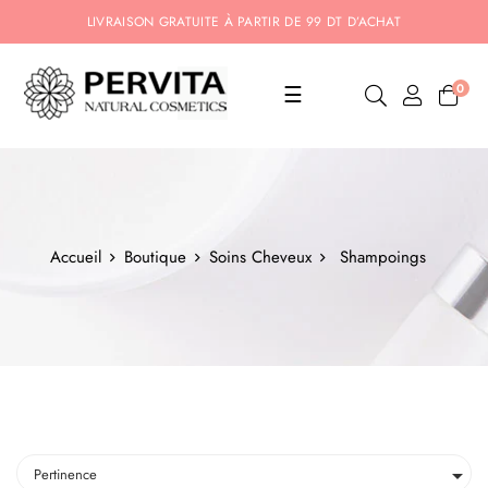
LIVRAISON GRATUITE À PARTIR DE 99 DT D’ACHAT
Basculer
0
☰
la
navigation
Accueil
Boutique
Soins Cheveux
Shampoings

Pertinence