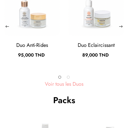
uo Anti-Rides
Duo Eclaircissant
D
Prix
Prix
95,000 TND
89,000 TND
Voir tous les Duos
Packs