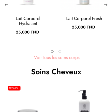
porel Fresh
Lait Corporel
Crèm
Relaxant
M
00 TND
Prix
Prix
25,000 TND
15,0
Voir tous les soins corps
Soins Cheveux