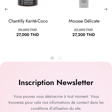
Chantilly Karité-Coco
Mousse Délicate
Prix
Prix
Prix
Prix
30,000 TND
32,000 TND
habituel
habituel
27,000 TND
27,200 TND
Inscription Newsletter
Vous pouvez vous désinscrire à tout moment. Vous
trouverez pour cela nos informations de contact dans les
conditions d'utilisation du site.