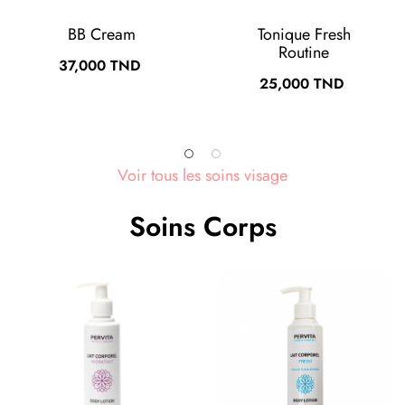
Mousse Délicate
Mousse Clarifian
Prix
Prix
Prix
32,000 TND
32,000 TND
habituel
27,200 TND
Voir tous les soins visage
Soins Corps