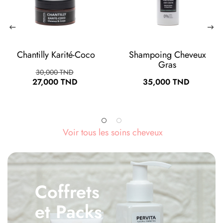
Shampoing Cheveux
Shampoing Cheveux
Gras
Secs
Prix
Prix
35,000 TND
35,000 TND
Voir tous les soins cheveux
Coffrets
et Packs