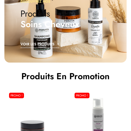
DÉCOUVREZ NOS
Produits
Soins Cheveux
VOIR LES PRODUITS
Produits En Promotion
PROMO !
PROMO !